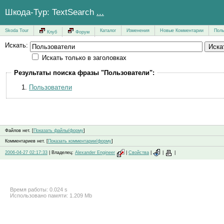
Шкода-Тур: TextSearch
...
Skoda Tour
Каталог
Изменения
Новые Комментарии
Поль
Клуб
Форум
Искать:
Искать только в заголовках
Результаты поиска фразы "Пользователи":
Пользователи
Файлов нет. [
Показать файлы/форму
]
Комментариев нет. [
Показать комментарии/форму
]
2006-04-27 02:17:33
| Владелец:
Alexander Engineer
|
Свойства
|
|
|
Время работы: 0.024 s
Использовано памяти: 1.209 Mb