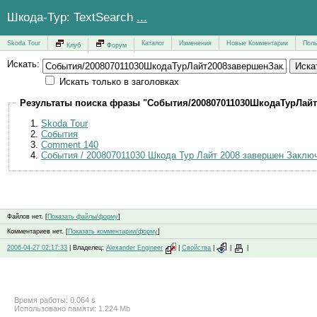
Шкода-Тур: TextSearch
...
Skoda Tour
Каталог
Изменения
Новые Комментарии
Поль
Клуб
Форум
Искать:
Искать только в заголовках
Результаты поиска фразы "События/20080701103
Skoda Tour
События
Comment 140
События / 200807011030 Шкода Тур Лайт 2008 завершен Заклю
Файлов нет. [
Показать файлы/форму
]
Комментариев нет. [
Показать комментарии/форму
]
2006-04-27 02:17:33
| Владелец:
Alexander Engineer
|
Свойства
|
|
|
Время работы: 0.064 s
Использовано памяти: 1.224 Mb