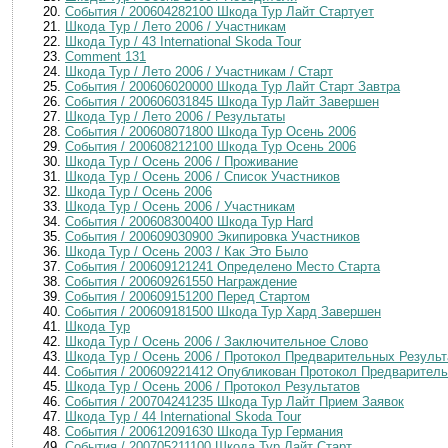
События / 200604282100 Шкода Тур Лайт Стартует
Шкода Тур / Лето 2006 / Участникам
Шкода Тур / 43 International Skoda Tour
Comment 131
Шкода Тур / Лето 2006 / Участникам / Старт
События / 200606020000 Шкода Тур Лайт Старт Завтра
События / 200606031845 Шкода Тур Лайт Завершен
Шкода Тур / Лето 2006 / Результаты
События / 200608071800 Шкода Тур Осень 2006
События / 200608212100 Шкода Тур Осень 2006
Шкода Тур / Осень 2006 / Проживание
Шкода Тур / Осень 2006 / Список Участников
Шкода Тур / Осень 2006
Шкода Тур / Осень 2006 / Участникам
События / 200608300400 Шкода Тур Hard
События / 200609030900 Экипировка Участников
Шкода Тур / Осень 2003 / Как Это Было
События / 200609121241 Определено Место Старта
События / 200609261550 Награждение
События / 200609151200 Перед Стартом
События / 200609181500 Шкода Тур Хард Завершен
Шкода Тур
Шкода Тур / Осень 2006 / Заключительное Слово
Шкода Тур / Осень 2006 / Протокол Предварительных Результ
События / 200609221412 Опубликован Протокол Предваритель
Шкода Тур / Осень 2006 / Протокол Результатов
События / 200704241235 Шкода Тур Лайт Прием Заявок
Шкода Тур / 44 International Skoda Tour
События / 200612091630 Шкода Тур Германия
События / 200705211100 Шкода Тур Лайт Старт