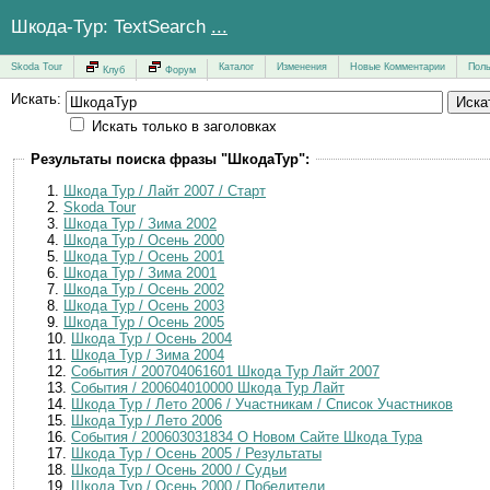
Шкода-Тур: TextSearch
...
Skoda Tour
Каталог
Изменения
Новые Комментарии
Поль
Клуб
Форум
Искать:
Искать только в заголовках
Результаты поиска фразы "ШкодаТур":
Шкода Тур / Лайт 2007 / Старт
Skoda Tour
Шкода Тур / Зима 2002
Шкода Тур / Осень 2000
Шкода Тур / Осень 2001
Шкода Тур / Зима 2001
Шкода Тур / Осень 2002
Шкода Тур / Осень 2003
Шкода Тур / Осень 2005
Шкода Тур / Осень 2004
Шкода Тур / Зима 2004
События / 200704061601 Шкода Тур Лайт 2007
События / 200604010000 Шкода Тур Лайт
Шкода Тур / Лето 2006 / Участникам / Список Участников
Шкода Тур / Лето 2006
События / 200603031834 О Новом Сайте Шкода Тура
Шкода Тур / Осень 2005 / Результаты
Шкода Тур / Осень 2000 / Судьи
Шкода Тур / Осень 2000 / Победители