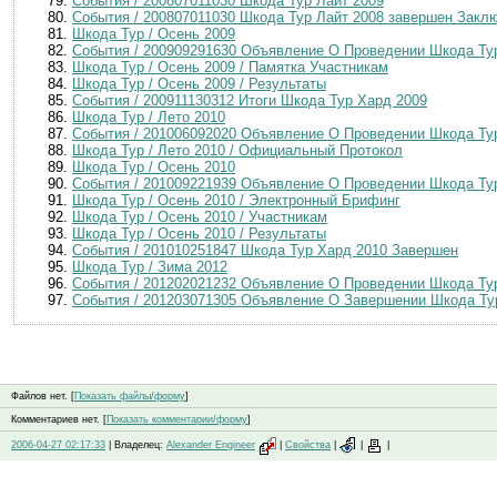
События / 200807011030 Шкода Тур Лайт 2009
События / 200807011030 Шкода Тур Лайт 2008 завершен Закл
Шкода Тур / Осень 2009
События / 200909291630 Объявление О Проведении Шкода Ту
Шкода Тур / Осень 2009 / Памятка Участникам
Шкода Тур / Осень 2009 / Результаты
События / 200911130312 Итоги Шкода Тур Хард 2009
Шкода Тур / Лето 2010
События / 201006092020 Объявление О Проведении Шкода Ту
Шкода Тур / Лето 2010 / Официальный Протокол
Шкода Тур / Осень 2010
События / 201009221939 Объявление О Проведении Шкода Ту
Шкода Тур / Осень 2010 / Электронный Брифинг
Шкода Тур / Осень 2010 / Участникам
Шкода Тур / Осень 2010 / Результаты
События / 201010251847 Шкода Тур Хард 2010 Завершен
Шкода Тур / Зима 2012
События / 201202021232 Объявление О Проведении Шкода Ту
События / 201203071305 Объявление О Завершении Шкода Ту
Файлов нет. [
Показать файлы/форму
]
Комментариев нет. [
Показать комментарии/форму
]
2006-04-27 02:17:33
| Владелец:
Alexander Engineer
|
Свойства
|
|
|