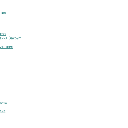
стие
ков
ания Закрыт
утствия
шена
вия