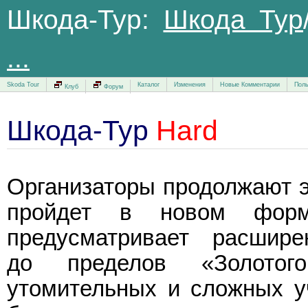
Шкода-Тур:
Шкода Тур
...
Skoda Tour
Каталог
Изменения
Новые Комментарии
Поль
Клуб
Форум
Шкода-Тур
Hard
Организаторы продолжают э
пройдет в новом форм
предусматривает расшире
до пределов «Золотог
утомительных и сложных у