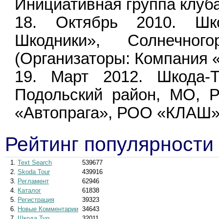
Инициативная группа клуб
Октябрь 2010. Шк
Шкодники», Солнечног
(Организаторы: Компания 
Март 2012. Шкода-Т
Подольский район, МО, Р
«Автопрага», РОО «КЛАШ»
Рейтинг популярности
1.
Text Search
539677
2.
Skoda Tour
439916
3.
Регламент
62946
4.
Каталог
61838
5.
Регистрация
39323
6.
Новые Комментарии
34643
7.
Шкода Тур
32011