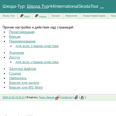
Шкода-Тур:
Шкода Тур
/44InternationalSkodaTour
...
Skoda Tour
Каталог
Изменения
Новые Комментарии
Поль
Клуб
Форум
Прочие настройки и действия над страницей:
Редактирование
Версии
Переименование
для всех страниц кластера
Удаление
Доступ
для всех страниц кластера
Загрузка файлов
Ссылки
Наблюдать
Версия для печати
Версия для MS Word
2006-12-09 16:39:12
| Владелец:
Денис Иванов
|
Свойства
|
|
|