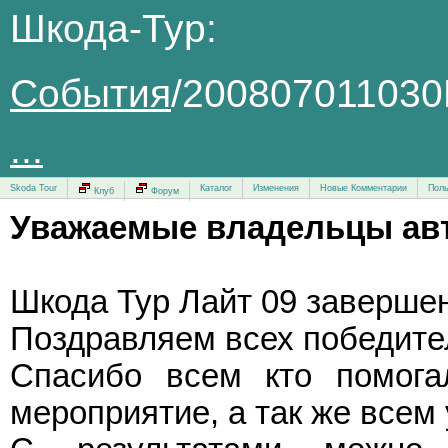
Шкода-Тур:
События
/20080701103
...
Skoda Tour
Каталог
Изменения
Новые Комментарии
Поль
Клуб
Форум
Уважаемые владельцы авт
Шкода Тур Лайт 09 завершен
Поздравляем всех победител
Спасибо всем кто помога
мероприятие, а так же всем